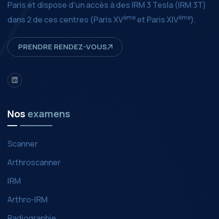
Paris et dispose d'un accès à des IRM 3 Tesla (IRM 3T)
ème
ème
dans 2 de ces centres (Paris XV
et Paris XIV
).
PRENDRE RENDEZ-VOUS
LinkedIn
Nos
examens
Scanner
Arthroscanner
IRM
Arthro-IRM
Radiographie