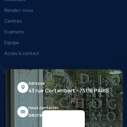
Rendez-vous
Centres
Examens
Equipe
Accès & contact
Adresse
43 rue Cortambert - 75116 PARIS
nous contacter
secretariat@imldv.fr
03
01
02