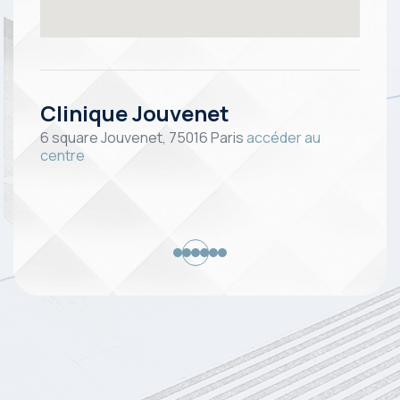
Clinique Jouvenet
RM
entre
6 square Jouvenet, 75016 Paris
accéder au
80 a
centre
cent