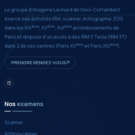
Le groupe d'imagerie Léonard de Vinci-Cortambert
exerce ses activités IRM, scanner, échographie, EOS
ème
ème
ème
dans les XIV
, XV
, XVI
arrondissements de
Paris et dispose d'un accès à des IRM 3 Tesla (IRM 3T)
ème
ème
dans 2 de ces centres (Paris XV
et Paris XIV
).
PRENDRE RENDEZ-VOUS
LinkedIn
Nos
examens
Scanner
Arthroscanner